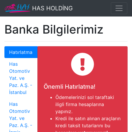
HAS HOLDİNG
Banka Bilgilerimiz
Hatırlatma
Has
Otomotiv
Yat. ve
Paz. A.Ş. -
Önemli Hatırlatma!
İstanbul
Ödemelerinizi sol taraftaki
Has
iligli firma hesaplarına
Otomotiv
yapınız.
Yat. ve
Kredi ile satın alınan araçların
Paz. A.Ş. -
kredi taksit tutarlarını bu