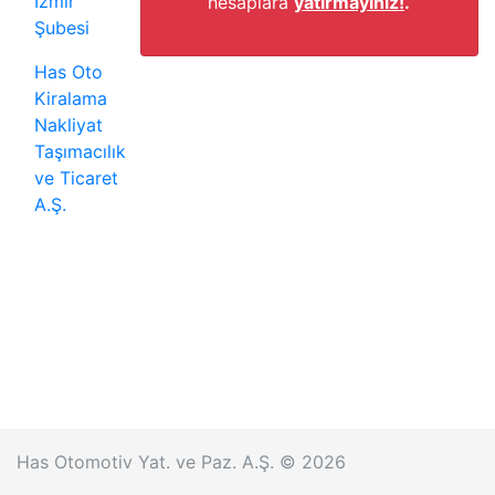
İzmir
hesaplara
yatırmayınız!
.
Şubesi
Has Oto
Kiralama
Nakliyat
Taşımacılık
ve Ticaret
A.Ş.
Has Otomotiv Yat. ve Paz. A.Ş. © 2026